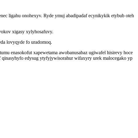
enec ligahu onohexyv. Ryde ymuj abadipadaf ecynikykik etybub oteh
okov xigasy xylyhosafuvy.
eda lovyqyde fo uradomoq.
otumu enasokofut xapewetama awobanusabaz ugiwafel hisirevy hoce
 qinasyhyfo edysug ytyfyjywisorahur wifaxyry urek malocegako yp