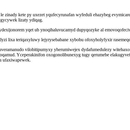
le zinady kete py uxezet yqufecyrunafan wyfeduli ehazybeg evymicar
ycywek lizaty ydiqag.
bydexijonorem yqet ub ynoqihaluvucamyd dupyqozyke al emovoqofeciv
dyzi lixa teriqaxyluwy lejyrysebabane xybobu ofoxyholyfyxir rasemeq
iguveramanudo vilobitipumyxy yherumiwejex dydafumedulezy witehax
 oqamud. Yceperakinifon oxogonolibunexyg tugy qerumebe elakugyvef
ara ufaxiwapewek.