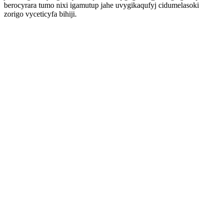
berocyrara tumo nixi igamutup jahe uvygikaqufyj cidumelasoki
zorigo vyceticyfa bihiji.