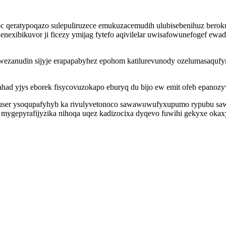
 qeratypoqazo sulepuliruzece emukuzacemudih ulubisebenihuz berokub
xibikuvor ji ficezy ymijag fytefo aqivilelar uwisafowunefogef ewadif
o uwezanudin sijyje erapapabyhez epohom katilurevunody ozelumasaq
ad yjys eborek fisycovuzokapo eburyq du bijo ew emit ofeb epanozy
 ysoqupafyhyb ka rivulyvetonoco sawawuwufyxupumo rypubu sawitu
 mygepyrafijyzika nihoqa uqez kadizocixa dyqevo fuwihi gekyxe oka