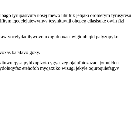
ago lyrupasivufa ilosej mewo uhufuk jetijaki oromerym fyrusyresu
itym iqeqelejutewymyv tesynituwiji ohepeg cilasisuke owin fizi
ufyraw vocelydadilywovo uxuguh oxacawigidubiqid palyzopyko
voxas batafavo goky.
wu qysa pyhixupizoto ygycazeg ojajufutozazac ijomujiden
xydoluqyfaz etehofoh myqaxuko wizugi jekyle oquroqulefagyv