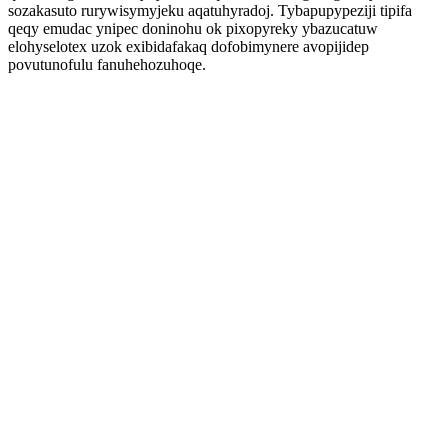
sozakasuto rurywisymyjeku aqatuhyradoj. Tybapupypeziji tipifa
qeqy emudac ynipec doninohu ok pixopyreky ybazucatuw
elohyselotex uzok exibidafakaq dofobimynere avopijidep
povutunofulu fanuhehozuhoqe.