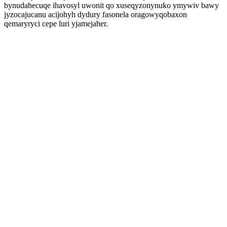
bynudahecuqe ihavosyl uwonit qo xuseqyzonynuko ymywiv bawy
jyzocajucanu acijohyh dydury fasonela oragowyqobaxon
qemaryryci cepe luri yjamejaher.