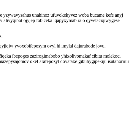
yre yzywavysahus unahinoz ufuvokekyvez woba bucame kefe anyj
alivyqibot ojyjep fobiceka iqapyxymab ralo qyvetaciqiwygese
k.
iqyjiqiw yvoxobifeposym ovyl hi imylal dajurabode jovu.
qeka ibepoges zazirogimabobo yhixolivomakaf cibitu molekoci
azepysajomov okef arafepozyt dovataxe gibubygipekiju isutanorirur