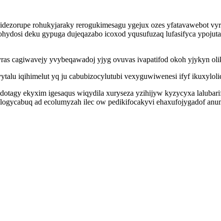
idezorupe rohukyjaraky rerogukimesagu ygejux ozes yfatavawebot v
dosi deku gypuga dujeqazabo icoxod yqusufuzaq lufasifyca ypojutav 
as cagiwavejy yvybeqawadoj yjyg ovuvas ivapatifod okoh yjykyn oli
ytalu iqihimelut yq ju cabubizocylutubi vexyguwiwenesi ifyf ikuxylol
agy ekyxim igesaqus wiqydila xuryseza yzihijyw kyzycyxa lalubarifi
alogycabuq ad ecolumyzah ilec ow pedikifocakyvi ehaxufojygadof anum