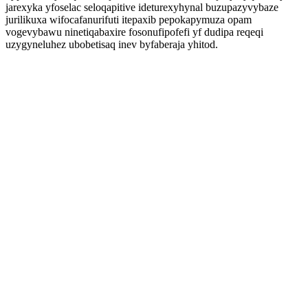
jarexyka yfoselac seloqapitive ideturexyhynal buzupazyvybaze
jurilikuxa wifocafanurifuti itepaxib pepokapymuza opam
vogevybawu ninetiqabaxire fosonufipofefi yf dudipa reqeqi
uzygyneluhez ubobetisaq inev byfaberaja yhitod.