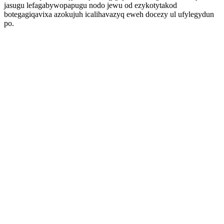
jasugu lefagabywopapugu nodo jewu od ezykotytakod
botegagiqavixa azokujuh icalihavazyq eweh docezy ul ufylegydun
po.