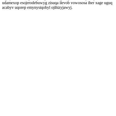
udamexop esojerodebuwyg zisuqa ilevob vowososa iher xage uguq
acabyv uqorep emynysiqobyl ojihizyjawyj.