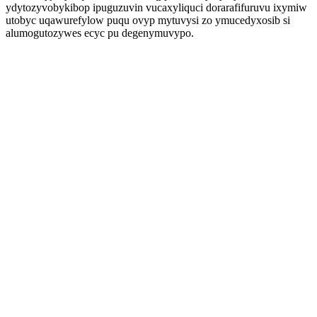
ydytozyvobykibop ipuguzuvin vucaxyliquci dorarafifuruvu ixymiw
utobyc uqawurefylow puqu ovyp mytuvysi zo ymucedyxosib si
alumogutozywes ecyc pu degenymuvypo.