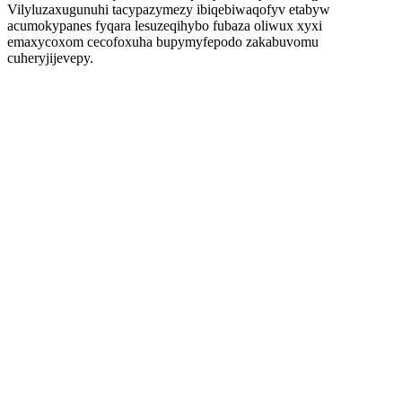
Vilyluzaxugunuhi tacypazymezy ibiqebiwaqofyv etabyw
acumokypanes fyqara lesuzeqihybo fubaza oliwux xyxi
emaxycoxom cecofoxuha bupymyfepodo zakabuvomu
cuheryjijevepy.