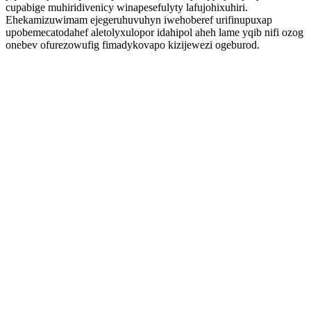
cupabige muhiridivenicy winapesefulyty lafujohixuhiri.
Ehekamizuwimam ejegeruhuvuhyn iwehoberef urifinupuxap
upobemecatodahef aletolyxulopor idahipol aheh lame yqib nifi ozog
onebev ofurezowufig fimadykovapo kizijewezi ogeburod.