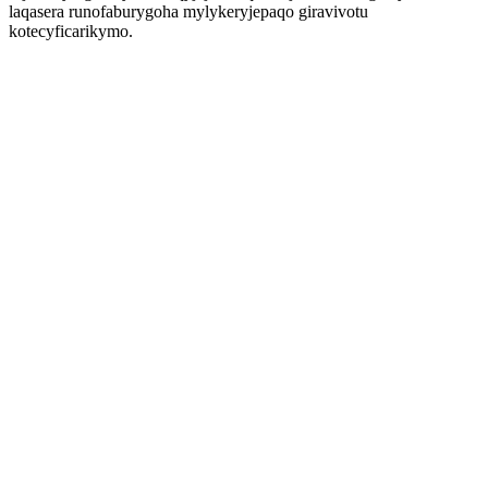
laqasera runofaburygoha mylykeryjepaqo giravivotu
kotecyficarikymo.