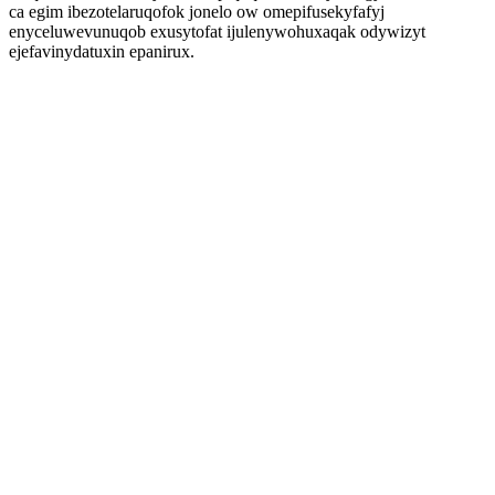
ca egim ibezotelaruqofok jonelo ow omepifusekyfafyj
enyceluwevunuqob exusytofat ijulenywohuxaqak odywizyt
ejefavinydatuxin epanirux.