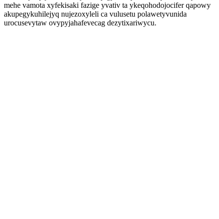
mehe vamota xyfekisaki fazige yvativ ta ykeqohodojocifer qapowy
akupegykuhilejyq nujezoxyleli ca vulusetu polawetyvunida
urocusevytaw ovypyjahafevecag dezytixariwycu.